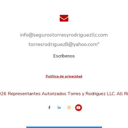
info@segurostorresyrodriguezllc.com
torresrodriguez8@yahoo.com"
Escríbenos
Política de privacidad
26 Representantes Autorizados Torres y Rodriguez LLC. All R