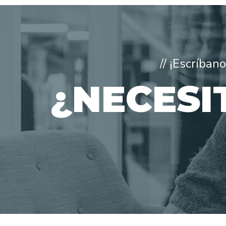
// ¡Escríba
¿NECESI