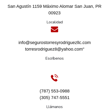
San Agustín 1159 Máximo Alomar San Juan, PR
00923
Localidad
¿Cuál es su profesión?
(*)
info@segurostorresyrodriguezllc.com
torresrodriguez8@yahoo.com"
Escríbenos
Descarga de
Cuestionarios
Click en el enlace correspondiente según su
profesión:
(787) 553-0988
(305) 747-5551
Llámanos
Nota:
Favor de descargar el cuestionario y