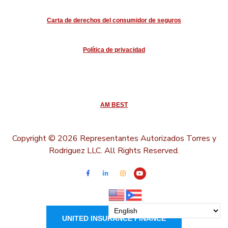
completarlo, luego puede cargarlo en el proximo
Carta de derechos del consumidor de seguros
enlace para someter su solicitud.
Incluya el cuestionario completado
(*)
Política de privacidad
¿Cómo debemos comunicarnos con usted?
Correo Electrónico
Llamada Telefónica
AM BEST
¿Cuándo le gustaría a usted ser contactado?
(*)
Copyright © 2026 Representantes Autorizados Torres y
...
Rodriguez LLC. All Rights Reserved.
(*)
UNITED INSURANCE FINANCE