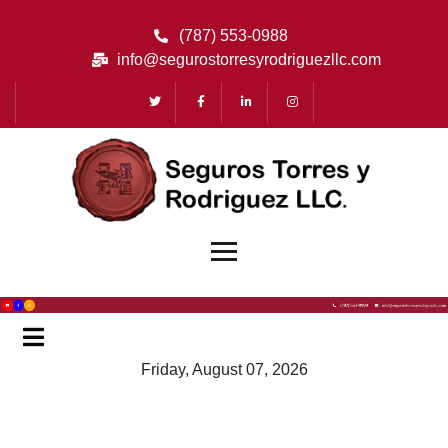
(787) 553-0988
info@segurostorresyrodriguezllc.com
Friday, August 07, 2026